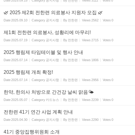
Date
2025.09.15
Category
공지사항
By
전한련
Views
3112
Votes
0
🌿 2025 제2회 전한련 의료봉사 지원자 모집 🌿
Date
2025.09.10
Category
공지사항
By
전한련
Views
2562
Votes
0
제1회 전한련 의료봉사, 성황리에 마무리!
Date
2025.07.19
Category
공지사항
By
전한련
Views
2715
Votes
0
2025 행림제 타임테이블 및 행사 안내
Date
2025.07.14
Category
공지사항
By
전한련
Views
1806
Votes
0
2025 행림제 개최 확정!
Date
2025.07.14
Category
공지사항
By
전한련
Views
2956
Votes
0
한약, 한의사 처방으로 간건강 날씨 맑음🌤
Date
2025.05.07
Category
카드뉴스
By
전한련
Views
2239
Votes
0
전한련 41기 연간 사업 계획 안내
Date
2025.04.30
Category
공지사항
By
전한련
Views
2290
Votes
0
41기 중앙집행위원회 소개