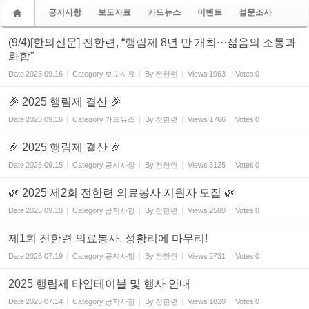
공지사항
보도자료
카드뉴스
이벤트
설문조사
(9/4)[한의신문] 전한련, “행림제 8년 만 개최···젊음의 소통과
화합”
Date
2025.09.16
Category
보도자료
By
전한련
Views
1963
Votes
0
🎉 2025 행림제 결산 🎉
Date
2025.09.16
Category
카드뉴스
By
전한련
Views
1766
Votes
0
🎉 2025 행림제 결산 🎉
Date
2025.09.15
Category
공지사항
By
전한련
Views
3125
Votes
0
🌿 2025 제2회 전한련 의료봉사 지원자 모집 🌿
Date
2025.09.10
Category
공지사항
By
전한련
Views
2580
Votes
0
제1회 전한련 의료봉사, 성황리에 마무리!
Date
2025.07.19
Category
공지사항
By
전한련
Views
2731
Votes
0
2025 행림제 타임테이블 및 행사 안내
Date
2025.07.14
Category
공지사항
By
전한련
Views
1820
Votes
0