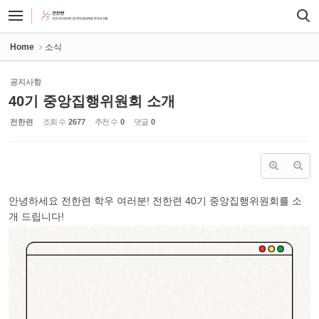
Sketchbook5, 스케치북5
Sketchbook5, 스케치북5
Home
소식
공지사항
40기 중앙집행위원회 소개
전한련
조회 수
2677
추천 수
0
댓글
0
안녕하세요 전한련 학우 여러분! 전한련 40기 중앙집행위원회를 소
개 드립니다!