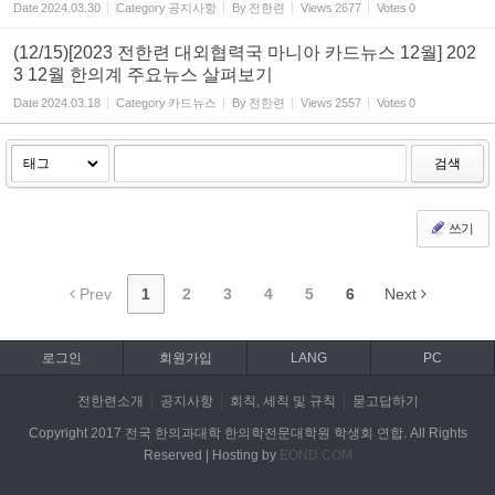
Date
2024.03.30
Category
공지사항
By
전한련
Views
2677
Votes
0
(12/15)[2023 전한련 대외협력국 마니아 카드뉴스 12월] 202
3 12월 한의계 주요뉴스 살펴보기
Date
2024.03.18
Category
카드뉴스
By
전한련
Views
2557
Votes
0
검색
쓰기
Prev
1
2
3
4
5
6
Next
로그인
회원가입
LANG
PC
전한련소개
공지사항
회칙, 세칙 및 규칙
묻고답하기
Copyright 2017 전국 한의과대학 한의학전문대학원 학생회 연합. All Rights
Reserved | Hosting by
EOND.COM