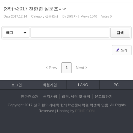
(3/9) <2017 전한련 설문조사>
Date
2017.12.14
Category
설문조사
By
관리자
Views
1540
Votes
0
검색
쓰기
Prev
1
Next
로그인
회원가입
LANG
PC
전한련소개
공지사항
회칙, 세칙 및 규칙
묻고답하기
Copyright 2017 전국 한의과대학 한의학전문대학원 학생회 연합. All Rights
Reserved | Hosting by
EOND.COM