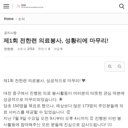
Sketchbook5, 스케치북5
Sketchbook5, 스케치북5
Home
소식
공지사항
제1회 전한련 의료봉사, 성황리에 마무리!
전한련
조회 수
2713
추천 수
0
댓글
0
제1회 전한련 의료봉사, 성공적으로 마무리! 💖
대전 중구에서 진행된 의료 봉사활동이 여러분의 따뜻한 관심 덕분에
성공적으로 마무리되었습니다. 🌟
당초 150명을 목표로 했으나, 예상보다 많은 173명의 주민분들께 의
료 서비스를 제공할 수 있었습니다. 👏
지난 7월 9일 수요일 오전 9시부터 오후 4시까지 ⏰ 진행된 이번 봉
사활동에 참여해주신 모든 분들께 진심으로 감사드립니다! 🙇‍♀️