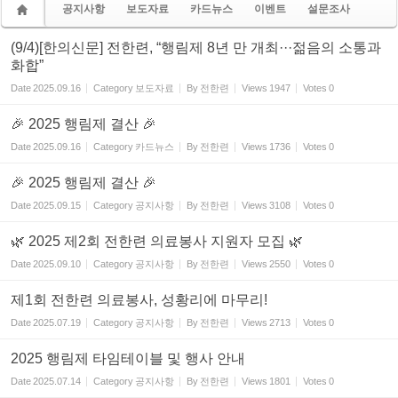
공지사항
보도자료
카드뉴스
이벤트
설문조사
(9/4)[한의신문] 전한련, “행림제 8년 만 개최···젊음의 소통과
화합”
Date
2025.09.16
Category
보도자료
By
전한련
Views
1947
Votes
0
🎉 2025 행림제 결산 🎉
Date
2025.09.16
Category
카드뉴스
By
전한련
Views
1736
Votes
0
🎉 2025 행림제 결산 🎉
Date
2025.09.15
Category
공지사항
By
전한련
Views
3108
Votes
0
🌿 2025 제2회 전한련 의료봉사 지원자 모집 🌿
Date
2025.09.10
Category
공지사항
By
전한련
Views
2550
Votes
0
제1회 전한련 의료봉사, 성황리에 마무리!
Date
2025.07.19
Category
공지사항
By
전한련
Views
2713
Votes
0
2025 행림제 타임테이블 및 행사 안내
Date
2025.07.14
Category
공지사항
By
전한련
Views
1801
Votes
0