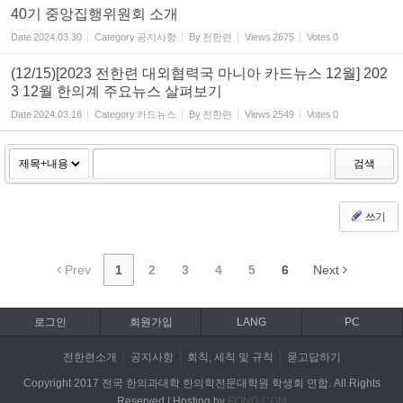
40기 중앙집행위원회 소개
Date
2024.03.30
Category
공지사항
By
전한련
Views
2675
Votes
0
(12/15)[2023 전한련 대외협력국 마니아 카드뉴스 12월] 202
3 12월 한의계 주요뉴스 살펴보기
Date
2024.03.18
Category
카드뉴스
By
전한련
Views
2549
Votes
0
검색
쓰기
Prev
1
2
3
4
5
6
Next
로그인
회원가입
LANG
PC
전한련소개
공지사항
회칙, 세칙 및 규칙
묻고답하기
Copyright 2017 전국 한의과대학 한의학전문대학원 학생회 연합. All Rights
Reserved | Hosting by
EOND.COM