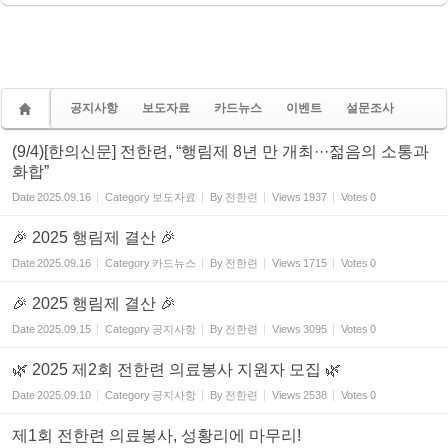
공지사항
보도자료
카드뉴스
이벤트
설문조사
(9/4)[한의신문] 전한련, “행림제 8년 만 개최···젊음의 소통과
화합”
Date
2025.09.16
Category
보도자료
By
전한련
Views
1937
Votes
0
🎉 2025 행림제 결산 🎉
Date
2025.09.16
Category
카드뉴스
By
전한련
Views
1715
Votes
0
🎉 2025 행림제 결산 🎉
Date
2025.09.15
Category
공지사항
By
전한련
Views
3095
Votes
0
🌿 2025 제2회 전한련 의료봉사 지원자 모집 🌿
Date
2025.09.10
Category
공지사항
By
전한련
Views
2538
Votes
0
제1회 전한련 의료봉사, 성황리에 마무리!