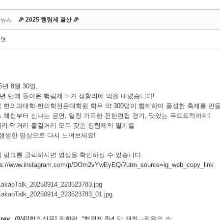
🎉 2025 행림제 결산 🎉
드뉴스
한련
25년 8월 30일,
8년 만에 돌아온 행림제 ✨가 성황리에 막을 내렸습니다!
 한의과대학·한의학전문대학원 학우 약 300명이 함께하며 풍성한 축제를 만들
 체험부터 신나는 공연, 열정 가득한 전한련컵 경기, 맛있는 푸드트럭까지!
리·먹거리·즐길거리 모두 갖춘 행림제의 열기를
 생생한 영상으로 다시 느껴보세요!
 링크를 클릭하시면 영상을 확인하실 수 있습니다.
ps://www.instagram.com/p/DOm2vYwEyEQ/?utm_source=ig_web_copy_link
rev
(9/4)[한의신문] 전한련, “행림제 8년 만 개최···젊음의 소