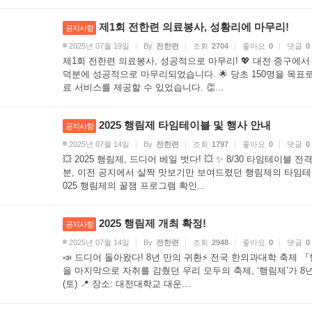
제1회 전한련 의료봉사, 성황리에 마무리!
공지사항
2025년 07월 19일
By
전한련
조회
2704
좋아요
0
댓글
0
제1회 전한련 의료봉사, 성공적으로 마무리! 💖 대전 중구에
덕분에 성공적으로 마무리되었습니다. 🌟 당초 150명을 목표로
료 서비스를 제공할 수 있었습니다. 👏...
2025 행림제 타임테이블 및 행사 안내
공지사항
2025년 07월 14일
By
전한련
조회
1797
좋아요
0
댓글
0
💥 2025 행림제, 드디어 베일 벗다! 💥 ✨ 8/30 타임테이
분, 이전 공지에서 살짝 맛보기만 보여드렸던 행림제의 타임테이
025 행림제의 꿀잼 프로그램 확인...
2025 행림제 개최 확정!
공지사항
2025년 07월 14일
By
전한련
조회
2948
좋아요
0
댓글
0
📣 드디어 돌아왔다! 8년 만의 귀환⚡️ 전국 한의과대학 축제 
을 마지막으로 자취를 감췄던 우리 모두의 축제, ‘행림제’가 8년 만에
(토) 📍 장소: 대전대학교 대운...