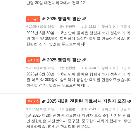
난달 30일 대전대학교에서 전국 12...
🎉 2025 행림제 결산 🎉
카드뉴스
2025년 09월 16일
By
전한련
조회
1723
좋아요
0
댓글
0
2025년 8월 30일, ✨ 8년 만에 돌아온 행림제 ✨가 성황리
원 학우 약 300명이 함께하며 풍성한 축제를 만들어주셨습니다.
한련컵 경기, 맛있는 푸드트럭까지!...
🎉 2025 행림제 결산 🎉
공지사항
2025년 09월 15일
By
전한련
조회
3098
좋아요
0
댓글
0
2025년 8월 30일, ✨ 8년 만에 돌아온 행림제 ✨가 성황리
원 학우 약 300명이 함께하며 풍성한 축제를 만들어주셨습니다.
한련컵 경기, 맛있는 푸드트럭까지!...
🌿 2025 제2회 전한련 의료봉사 지원자 모집 
공지사항
2025년 09월 10일
By
전한련
조회
2543
좋아요
0
댓글
0
[🌿 2025 제2회 전한련 의료봉사 지원자 모집 🌿] 📌 지원 링크: htt
년 전한련은 대전광역시 중구청, 중구한의사회와 함께 ✨ ‘주민
체결하였습니다! 🎉 한의학의 전문성...