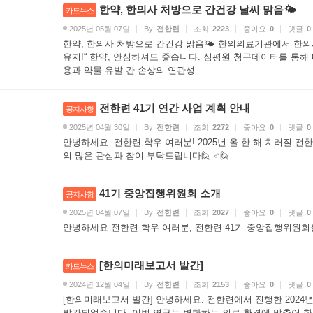
한약, 한의사 처방으로 간건강 날씨 맑음🌤
카드뉴스
2025년 05월 07일
By
전한련
조회
2223
좋아요
0
댓글
0
한약, 한의사 처방으로 간건강 맑음🌤 한의의료기관에서 한의
유지!“ 한약, 안심하셔도 좋습니다. 심평원 청구데이터를 통해 
용과 약물 유발 간 손상의 연관성 ...
전한련 41기 연간 사업 계획 안내
공지사항
2025년 04월 30일
By
전한련
조회
2272
좋아요
0
댓글
0
안녕하세요. 전한련 학우 여러분! 2025년 올 한 해 치러질 
의 많은 관심과 참여 부탁드립니다🙋 ♂️🙋
41기 중앙집행위원회 소개
공지사항
2025년 04월 07일
By
전한련
조회
2027
좋아요
0
댓글
0
안녕하세요 전한련 학우 여러분, 전한련 41기 중앙집행위원회
[한의미래보고서 발간]
카드뉴스
2024년 12월 04일
By
전한련
조회
2153
좋아요
0
댓글
0
[한의미래보고서 발간] 안녕하세요. 전한련에서 진행한 202
발간되었습니다. 이번 연구는 변화하는 의료 환경에 맞추어 