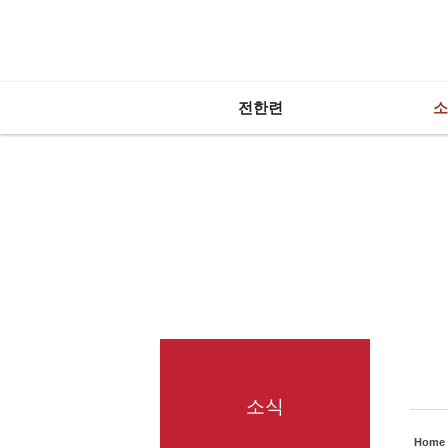
전체보기
전한련
소
소식
Home