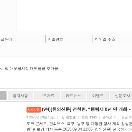
글쓴이
비밀번호
이메일 주소
가시작 대댓글시작
대댓글끝 추가끝
체
공지사항
보도자료
카드뉴스
이벤트
설문조사
(9/4)[한의신문] 전한련, “행림제 8년 만 개최
보도자료
2025년 09월 16일
By
전한련
조회
1943
좋아요
0
댓글
0
토크 콘서트, 한의부스, 축구, 농구 등 다양한 행사 개최 김성
람” 민보영 기자 등록 2025.09.04 11:05 [한의신문] 전