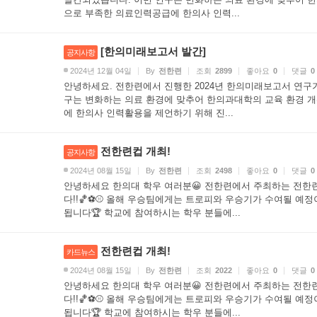
으로 부족한 의료인력공급에 한의사 인력...
[한의미래보고서 발간]
공지사항
2024년 12월 04일
By
전한련
조회
2899
좋아요
0
댓글
0
안녕하세요. 전한련에서 진행한 2024년 한의미래보고서 연구
구는 변화하는 의료 환경에 맞추어 한의과대학의 교육 환경 
에 한의사 인력활용을 제언하기 위해 진...
전한련컵 개최!
공지사항
2024년 08월 15일
By
전한련
조회
2498
좋아요
0
댓글
0
안녕하세요 한의대 학우 여러분😀 전한련에서 주최하는 전한련컵
다!!🏀⚽⚾ 올해 우승팀에게는 트로피와 우승기가 수여될 예
됩니다🏆 학교에 참여하시는 학우 분들에...
전한련컵 개최!
카드뉴스
2024년 08월 15일
By
전한련
조회
2022
좋아요
0
댓글
0
안녕하세요 한의대 학우 여러분😀 전한련에서 주최하는 전한련컵
다!!🏀⚽⚾ 올해 우승팀에게는 트로피와 우승기가 수여될 예
됩니다🏆 학교에 참여하시는 학우 분들에...