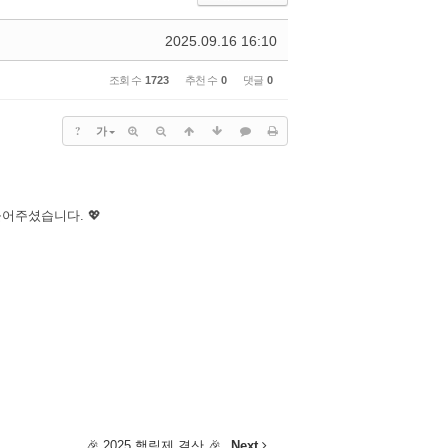
2025.09.16 16:10
조회 수
1723
추천 수
0
댓글
0
?
가
어주셨습니다. 💖
🎉 2025 행림제 결산 🎉
Next