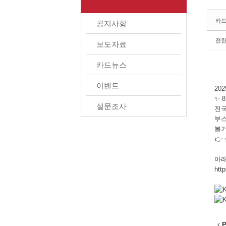
카
공지사항
전
보도자료
카드뉴스
이벤트
20
✨ 
설문조사
전국
부스
볼거
👉
아래
htt
P