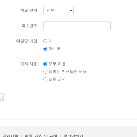
학교 선택
학수번호
메일링 가입
예
아니오
쪽지 허용
모두 허용
등록된 친구들만 허용
모두 금지
공지사항
회칙, 세칙 및 규칙
묻고답하기